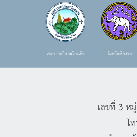
เทศบาลตำบลเวียงเทิง
จังหวัดเชียงราย
เลขที่ 3 ห
โท