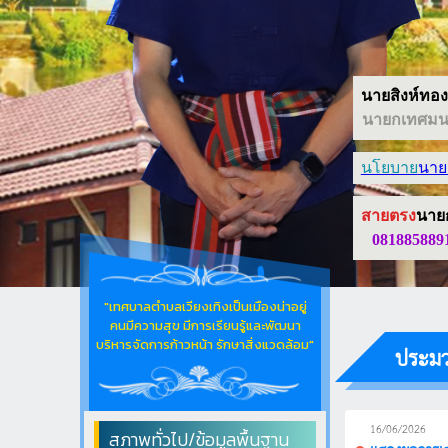
นายสิงห์ทอง 
นายกเทศมนต
นโยบาย
นาย
สายตรง
นาย
081885889
"เทศบาลตำบลเวียงเทิงเป็นเมืองน่าอยู่
คนมีความสุข มีการเรียนรู้และพัฒนา
บริหารจัดการก้าวหน้า รักษาสิ่งแวดล้อม"
ประมว
16/06/2026
สภาพทั่วไป/ข้อมูลพื้นฐาน