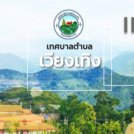
--- เมืองน่า
คนมีความสุข --
อยู่
-
เทศบาลตำบล
เวียงเทิง