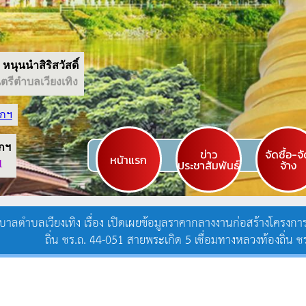
หนุนนำสิริสวัสดิ์
รีตำบลเวียงเทิง
กฯ
กฯ
ข่าว
จัดซื้อ-จ
หน้าแรก
ประชาสัมพันธ์
จ้าง
1
ลตำบลเวียงเทิง เรื่อง เปิดเผยข้อมูลราคากลางงานก่อสร้างโครงก
ถิ่น ชร.ถ. 44-051 สายพระเกิด 5 เชื่อมทางหลวงท้องถิ่น 