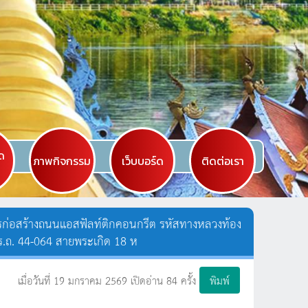
ัด
ภาพกิจกรรม
เว็บบอร์ด
ติดต่อเรา
ารก่อสร้างถนนแอสฟัลท์ติกคอนกรีต รหัสทางหลวงท้อง
ชร.ถ. 44-064 สายพระเกิด 18 ห
เมื่อวันที่ 19 มกราคม 2569 เปิดอ่าน 84 ครั้ง
พิมพ์