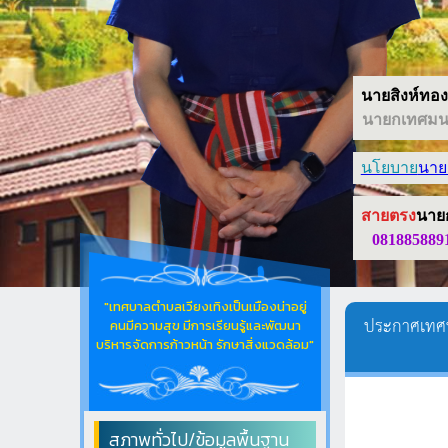
นายสิงห์ทอง 
นายกเทศมนต
นโยบาย
นาย
สายตรง
นาย
081885889
"เทศบาลตำบลเวียงเทิงเป็นเมืองน่าอยู่
ประกาศเทศบา
คนมีความสุข มีการเรียนรู้และพัฒนา
บริหารจัดการก้าวหน้า รักษาสิ่งแวดล้อม"
สภาพทั่วไป/ข้อมูลพื้นฐาน