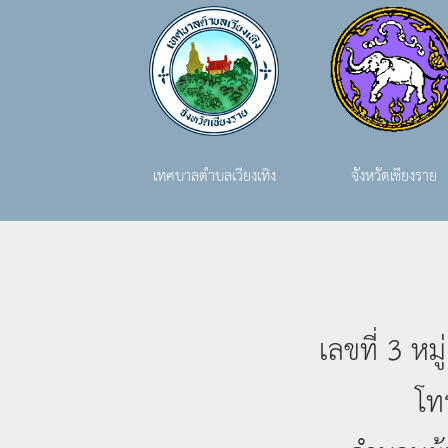
เทศบาลตำบลเวียงเทิง
จังหวัดเชียงราย
เลขที่ 3 ห
โท