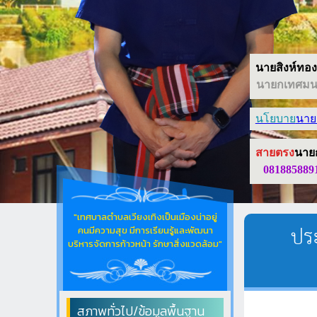
นายสิงห์ทอง 
นายกเทศมนต
นโยบาย
นาย
สายตรง
นาย
081885889
"เทศบาลตำบลเวียงเทิงเป็นเมืองน่าอยู่
ประ
คนมีความสุข มีการเรียนรู้และพัฒนา
บริหารจัดการก้าวหน้า รักษาสิ่งแวดล้อม"
สภาพทั่วไป/ข้อมูลพื้นฐาน