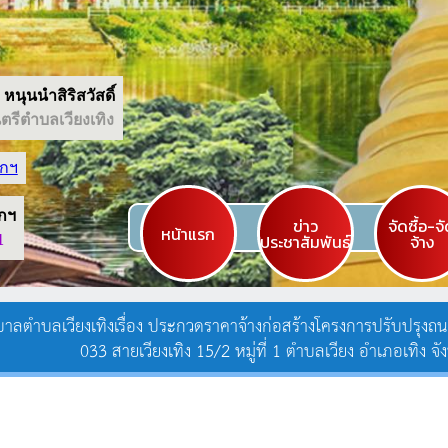
หนุนนำสิริสวัสดิ์
รีตำบลเวียงเทิง
กฯ
กฯ
ข่าว
จัดซื้อ-จ
หน้าแรก
ประชาสัมพันธ์
จ้าง
1
ลตำบลเวียงเทิงเรื่อง ประกวดราคาจ้างก่อสร้างโครงการปรับปรุงถ
033 สายเวียงเทิง 15/2 หมู่ที่ 1 ตำบลเวียง อำเภอเทิง จั