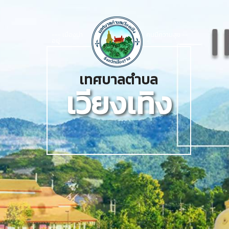
--- เมืองน่า
คนมีความสุข --
อยู่
-
เทศบาลตำบล
เวียงเทิง