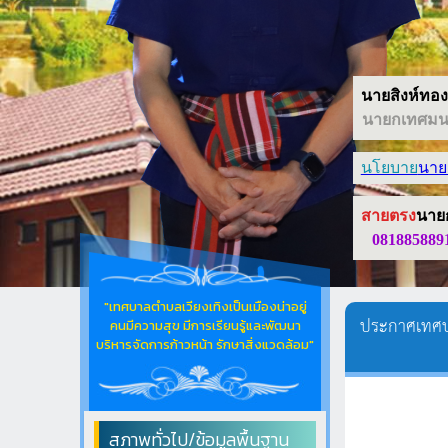
นายสิงห์ทอง 
นายกเทศมนต
นโยบาย
นาย
สายตรง
นาย
081885889
"เทศบาลตำบลเวียงเทิงเป็นเมืองน่าอยู่
ประกาศเทศบา
คนมีความสุข มีการเรียนรู้และพัฒนา
บริหารจัดการก้าวหน้า รักษาสิ่งแวดล้อม"
สภาพทั่วไป/ข้อมูลพื้นฐาน