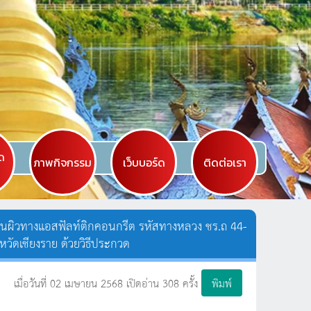
ัด
ภาพกิจกรรม
เว็บบอร์ด
ติดต่อเรา
นนผิวทางแอสฟัลท์ติกคอนกรีต รหัสทางหลวง ชร.ถ 44-
งหวัดเชียงราย ด้วยวิธีประกวด
เมื่อวันที่ 02 เมษายน 2568 เปิดอ่าน 308 ครั้ง
พิมพ์