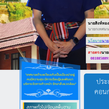
นายสิงห์ทอง 
นายกเทศมนต
นโยบาย
นาย
สายตรง
นาย
081885889
"เทศบาลตำบลเวียงเทิงเป็นเมืองน่าอยู่
ประก
คนมีความสุข มีการเรียนรู้และพัฒนา
บริหารจัดการก้าวหน้า รักษาสิ่งแวดล้อม"
คอนก
สภาพทั่วไป/ข้อมูลพื้นฐาน