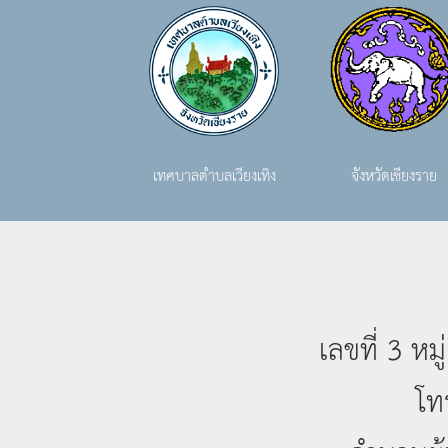
เทศบาลตำบลเวียงเทิง
จังหวัดเชียงราย
เลขที่ 3 ห
โท