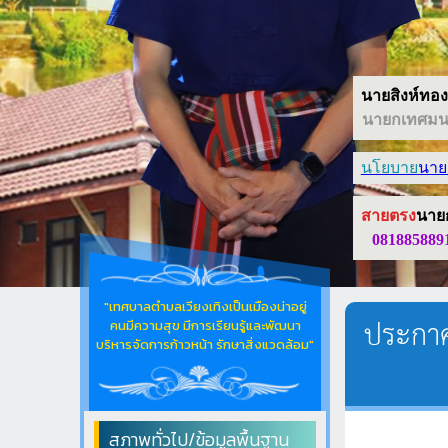
นายสิงห์ทอง 
นายกเทศมนต
นโยบาย
นาย
สายตรง
นาย
081885889
"เทศบาลตำบลเวียงเทิงเป็นเมืองน่าอยู่
ประกาศ
คนมีความสุข มีการเรียนรู้และพัฒนา
บริหารจัดการก้าวหน้า รักษาสิ่งแวดล้อม"
สภาพทั่วไป/ข้อมูลพื้นฐาน