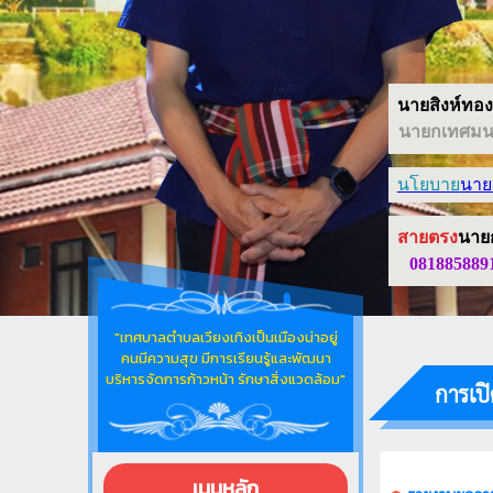
นายสิงห์ทอง 
นายกเทศมนต
นโยบาย
นาย
สายตรง
นาย
081885889
"เทศบาลตำบลเวียงเทิงเป็นเมืองน่าอยู่
คนมีความสุข มีการเรียนรู้และพัฒนา
บริหารจัดการก้าวหน้า รักษาสิ่งแวดล้อม"
การเปิ
เมนูหลัก